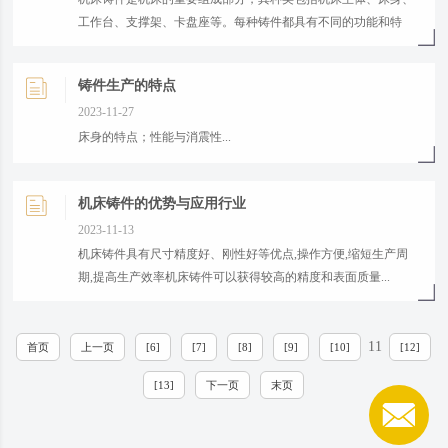
工作台、支撑架、卡盘座等。每种铸件都具有不同的功能和特
点，如床身是机床的主要支撑结构，工作台用于锁定工件，支撑
架则用于固定工具等。...
铸件生产的特点
2023-11-27
床身的特点；性能与消震性...
机床铸件的优势与应用行业
2023-11-13
机床铸件具有尺寸精度好、刚性好等优点,操作方便,缩短生产周
期,提高生产效率机床铸件可以获得较高的精度和表面质量...
11
首页
上一页
[6]
[7]
[8]
[9]
[10]
[12]
[13]
下一页
末页