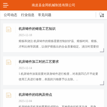
南皮县金岡机械制造有限公司
公司动态
行业信息
常见问题
机床铸件的铸造工艺知识
2023-12-18
熔炼和浇注:机床铸件的熔炼需要控制好炉温、熔炼时间、熔炼、
才料比例等因素，以保护熔炼出的合金质量稳定。浇注时需要控
制 了浇注温度、浇注速度等因素，以避免铸件出现缺陷。...
机床铸件加工时的工艺要求
2023-12-14
1.机床铸件涂装前要对床身铸件进行检查，对表面凹凸不平处要
使用工具进行修整，表面的污物要予以去除。...
机床铸件的结构及特点
2023-12-04
机床铸件是机床的重要组成部分，其种类包括机床主体、床身、